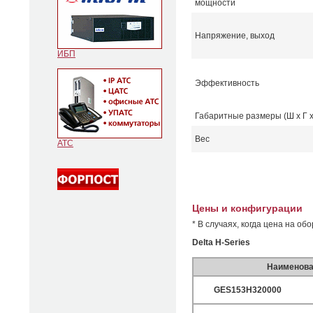
мощности
Напряжение, выход
ИБП
Эффективность
Габаритные размеры (Ш x Г x
Вес
АТС
Цены и конфигурации
* В случаях, когда цена на о
Delta H-Series
Наименова
GES153H320000