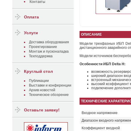
Контакты
Оплата
Услуги
ОПИСАНИЕ
Доставка оборудования
Модели трехфазных ИБП Delt
Проектирование
дистанционного аварийного о
Монтаж и пусконаладка
Модели источников бесперебо
Техподдержка
Особенности ИБП Delta H:
Круглый стол
возможность резервиро
широкий диапазон вхо
встроенный механическ
Публикации
высокий коэффициент м
Выставки и конференции
подключение дополнит
Архив новостей
Техническое обозрение
ТЕХНИЧЕСКИЕ ХАРАКТЕРИ
Оставьте заявку!
Входное напряжение
Диапазон входного напряже
Коэффициент входной