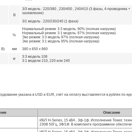
3/3 модель : 220/380 , 230/400 , 240/415 (3 фазы, 4-проводника +
заземление)
В
3/1 модель : 220/230/240 (1 фаза)
Нормальный режим: 3:3 модель: 90% (полная нагрузка)
Нормальный режим: 3:1 модель: 87% (полная нагрузка)
%
Эко режим: 3:3 модель 97% (полная нагрузка)
Эко режим: 3:1 модель 95% (полная нагрузка)
 В)
мм
380 x 650 x 860
3:3 модель 108
кг
3:1 модели 210, 220 или 240
борудование указана в USD и EUR, счёт на оплату выставляется в рублях по ку
ние
Описание
ИБП H-Series, 15 кВА , 3ф-1ф. Исполнение Tower, техно
230В 50Гц, 3Ф/1Ф. В комплекте программное обеспечен