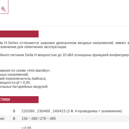
a H-Series отличаются широких диапазоном входных напряжений, имеют 
тключения для облегчения эксплуатации.
йного питания Delta H мощностью до 20 кВА оснащены функцией конфигурир
вания по схеме «Hot-standby»;
дных напряжений;
ий переключатель байпаса;
ощности pf > 0,95;
ельных батарейных модулей.
СТИКИ
В
220/380 , 230/400 , 240/415 (3 Ф, 4-проводника + заземление)
ния
В
156 ~ 280 / 270 ~ 485
> 0.95