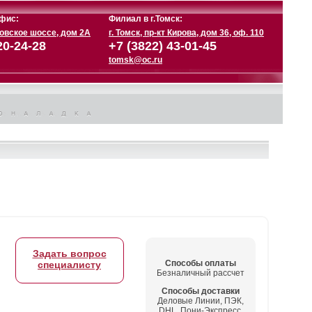
фис:
Филиал в г.Томск:
ковское шоссе, дом 2А
г. Томск, пр-кт Кирова, дом 36, оф. 110
20-24-28
+7 (3822) 43-01-45
tomsk@oc.ru
Задать вопрос
Способы оплаты
специалисту
Безналичный рассчет
Способы доставки
Деловые Линии, ПЭК,
DHL, Пони-Экспресс,