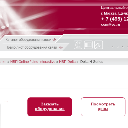
Центральный о
г. Москва, Щёл
+ 7 (495) 1
com@oc.ru
ания
»
ИБП Online / Line-Interactive
»
ИБП Delta
» Delta H-Series
Заказать
Посмотреть
оборудование
цены