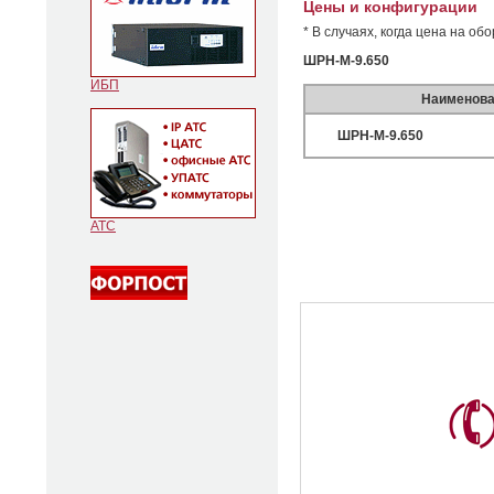
Цены и конфигурации
* В случаях, когда цена на о
ШРН-М-9.650
ИБП
Наименова
ШРН-М-9.650
АТС