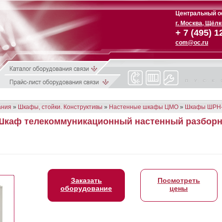
Центральный о
г. Москва, Щёл
+ 7 (495) 1
com@oc.ru
ания
»
Шкафы, стойки. Конструктивы
»
Настенные шкафы ЦМО
»
Шкафы ШРН
Шкаф телекоммуникационный настенный разборны
Заказать
Посмотреть
оборудование
цены