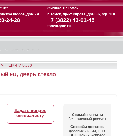
фис:
Филиал в г.Томск:
ковское шоссе, дом 2А
г. Томск, пр-кт Кирова, дом 36, оф. 110
20-24-28
+7 (3822) 43-01-45
tomsk@oc.ru
-М
»
ШРН-М-9.650
й 9U, дверь стекло
Задать вопрос
Способы оплаты
специалисту
Безналичный рассчет
Способы доставки
Деловые Линии, ПЭК,
DHL, Пони-Экспресс,