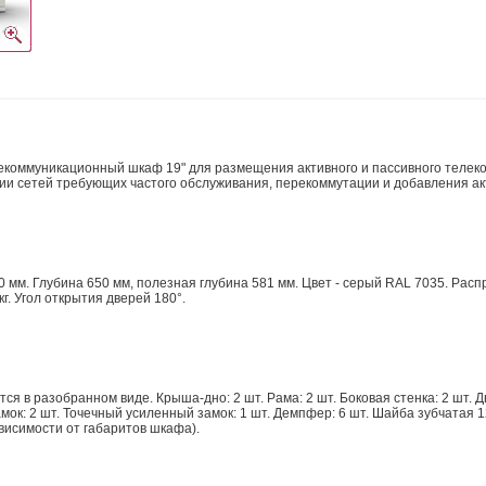
екоммуникационный шкаф 19" для размещения активного и пассивного теле
ии сетей требующих частого обслуживания, перекоммутации и добавления ак
 мм. Глубина 650 мм, полезная глубина 581 мм. Цвет - серый RAL 7035. Распр
г. Угол открытия дверей 180°.
я в разобранном виде. Крыша-дно: 2 шт. Рама: 2 шт. Боковая стенка: 2 шт. Д
мок: 2 шт. Точечный усиленный замок: 1 шт. Демпфер: 6 шт. Шайба зубчатая 1
ависимости от габаритов шкафа).