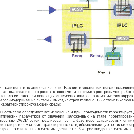
й транспорт и планирование сети. Важной компонентой нового поколени
й автоматизацию процессов в системе и оптимизацию режимов работы.
топологии, сквозная активация оптических каналов, автоматическая коррек
налов (модернизация системы, выход из строя компонент) и автоматическая
е характеристик окружающей среды).
мы сеть сама определяет все изменения и при необходимости корректируе
оптических параметров от значений, заложенных на этапе проектирован
троению DWDM сетей, реализованное на базе перенастраиваемых оптиче
ляет операторам строить транспортные сети, обеспечивающие не только сов
 встроенного интеллекта системы достигается быстрое внедрение системы и