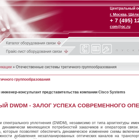
Центральный о
г. Москва, Щёл
+ 7 (495) 1
com@oc.ru
икации
» Отечественные системы третичного группообразования
ичного группообразования
й инженер-консультант представительства компании Cisco Systems
ЫЙ DWDM - ЗАЛОГ УСПЕХА СОВРЕМЕННОГО ОП
 спектрального уплотнения (DWDM), независимо от типа архитектуры имею
я динамически меняющихся потребностей заказчиков и операторов связ
а, которые позволяют обеспечить динамическое изме­нение схемы включен
ности добавления незапланированных оптических каналов на транс­по