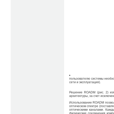
пользователю системы необхо
сети и эксплуатация).
Решение ROADM (рис. 2) изм
архитектуры, за счет исключ
Использование ROADM позволя
оптическом спектре (поставл
оптическими каналами. Кажд
физические соединения компо