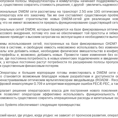
ропускной полосы. Марш­рутизаторы и коммутаторы начинают поддерживать
ны, существенно сократить стоимость решения, с другой - увеличить надежно
иональные DWDM сети рассчитаны на транспорт 2.5G или 10G оптических к
 оператору или его заказчику. Так же они составляют существенную проб
торы начинают строительство новых DWDM-сетей для реализации нов
у, что не имеют возможности прервать функционирование существующей сети
иональных сетей DWDM, которые базируются на базе фиксированных оптическ
ассового внедрения, потому что они не обеспечивают той простоты и гибко
ование приводит к высоким затратам на эксплуатацию и необходимости выпо
емы использования сетей, построенных на базе фиксированных OADM? Ос
лов в системе, и свободную емкость невоз­можно использовать без изменен
алы или добавить новые, необходимо физическое вмеша­тельство в конфиг
терфейсы и, возможно, добавить новые. Провести такие изменения без о
зи, где постоянна потребность в новых клиентских подключениях и введени
ях, у которых постоянно растут потребности по расширению полосы пропус
 к существенным финансовым потерям.
ператоры и большие корпорации готовы инвестировать в DWDM сети и
то становится возможным благодаря новым разработкам и доступности о
ренастраиваемым оптическим мультиплексорам ввода/вывода (ROADM - Reco
ровой инкапсуляции G.709 и алгоритмам коррекции ошибок FEC/E-FEC, а так
едлагает решение операторского класса для построения нового поколен
я позволяет операторам эффективно использовать функциональность
возможность существенно сократить операционные расходы и капитальные зат
co Systems обеспечивает следующие преимущества:
кий канал, где угодно, когда угодно: не зависит от прогнозов развития, опер