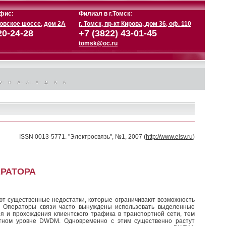
фис:
Филиал в г.Томск:
ковское шоссе, дом 2А
г. Томск, пр-кт Кирова, дом 36, оф. 110
20-24-28
+7 (3822) 43-01-45
tomsk@oc.ru
ISSN 0013-5771. "Электросвязь", №1, 2007 (
http://www.elsv.ru
)
ЕРАТОРА
т существен­ные недостатки, которые ограничивают возможность
и. Операторы связи часто вынуждены использовать выделенные
ия и прохождения клиентского трафика в транспортной сети, тем
ртном уровне DWDM. Одновременно с этим существенно растут