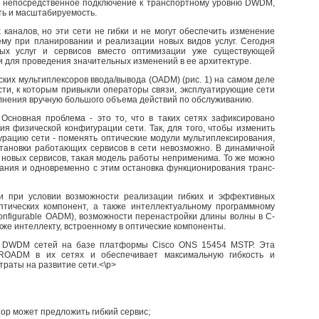
 непос­редственное подключение к транспортному уровню DWDM,
сть и масштабируемость.
аналов, но эти сети не гибки и не могут обеспечить изменение
лему при планировании и реализации новых видов услуг. Сегодня
ых услуг и сервисов вместо оптимизации уже существующей
 для проведения значительных изменений в ее архитектуре.
их мультиплексоров ввода/вывода (OADM) (рис. 1) на самом деле
сти, к которым привыкли операторы связи, эксплуатирующие сети
лнения вручную большо­го объема действий по обслуживанию.
новная про­блема - это то, что в таких сетях зафиксировано
ия физической конфигурации сети. Так, для того, чтобы изменить
урацию сети - поменять оптические модули мультиплексирования,
становки работающих сервисов в сети невозможно. В динамичной
и новых сервисов, такая модель работы неприменима. То же можно
кания и одновременно с этим остановка функционирования транс­
 при условии возможности реализации гибких и эффективных
птических компонент, а также интеллектуальному программному
nfigurable OADM), возможности перенастройки длины волны в С-
же интеллекту, встроенному в оптические компоненты.
ия DWDM сетей на базе платформы Cisco ONS 15454 MSTP. Эта
 ROADM в их сетях и обеспечивает максимальную гибкость и
раты на развитие сети.<\p>
атор может предложить гибкий сервис;