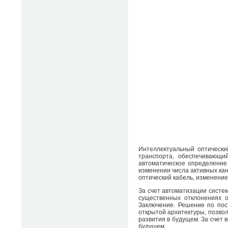
Интеллектуальный оптически
транспорта, обеспечивающи
автоматическое определение 
изменении числа активных ка
оптический кабель, изменени
За счет автоматизации систе
существенных отклонениях 
Заключение. Решение по пос
открытой архитектуры, позво
развития в будущем. За счет
будущем.