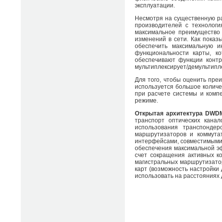
эксплуатации.
Несмотря на существенную р
производителей с технолог
максимальное преимущество 
изменений в сети. Как показ
обеспечить максимальную 
функциональности карты, к
обеспечивают функции контр
мультиплексирует/демультипле
Для того, чтобы оценить пр
используется большое количе
при расчете системы и комп
режиме.
Открытая архитектура DWD
транспорт оптических кана
использования транспондер
маршрутизаторов и коммута
интерфейсами, совместимыми
обеспечения максимальной эф
счет сокращения активных к
магистральных маршрутизато
карт (возможность настройки
использовать на расстояниях 