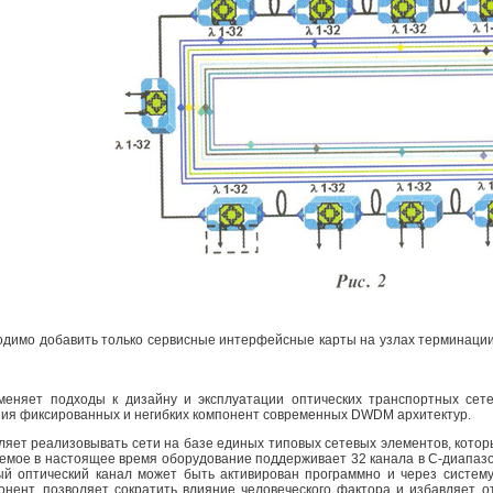
димо добавить только сервисные интерфейсные карты на узлах терминации
еняет подходы к дизайну и эксплуатации оптических транспортных сет
ения фиксированных и негибких компонент современных DWDM архитектур.
ет реализовывать сети на базе единых типовых сетевых элементов, которые
яемое в настоящее время оборудование поддерживает 32 канала в С-диапа
ый оптический канал может быть активирован программно и через систему
нент, позволяет сократить влияние человеческого фактора и избавляет 