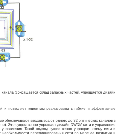
 канала (сокращается склад запасных частей, упрощается дизайн
ей и позволяет клиентам реализовывать гибкие и эффективные
 обеспечивают ввод/вывод от одного до 32 оптических каналов в
зоне). Это существенно упрощает дизайн DWDM сети и управление
 управления. Такой подход существенно упрощает схему сети и
от необходимости перепланирования сети по мере ее развития и