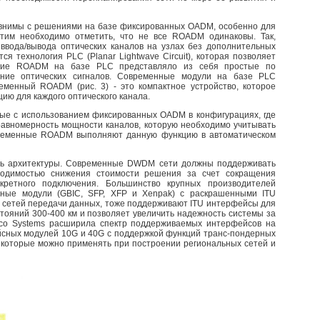
авнимы с решениями на базе фиксированных OADM, особенно для
тим необходимо отметить, что не все ROADM одинаковы. Так,
ввода/вывода оптических каналов на узлах без дополнительных
 технология PLC (Planar Lightwave Circuit), которая позволяет
ление ROADM на базе PLC представляло из себя простые по
вание оптических сигналов. Современные модули на базе PLC
еменный ROADM (рис. 3) - это компактное устройство, которое
ию для каждого оптического канала.
ые с использованием фиксированных OADM в конфигурациях, где
еравномерность мощности каналов, которую необходимо учитывать
овременные ROADM выполняют данную функцию в автоматическом
ть архитектуры. Современные DWDM сети должны поддерживать
бходимостью снижения стоимости решения за счет сокращения
кретного подключения. Большинство крупных производителей
сные модули (GBIC, SFP, XFP и Xenpak) с раскрашенными ITU
сетей передачи данных, тоже поддерживают ITU интерфейсы для
тояний 300-400 км и позволяет увеличить надежность системы за
isco Systems расширила спектр поддерживаемых интерфейсов на
сных модулей 10G и 40G с поддержкой функций транс-пондерных
, которые можно применять при построении региональных сетей и