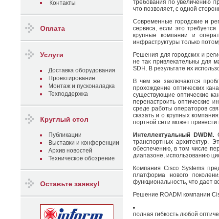
требования по увеличению п
Контакты
что позволяет, с одной сторо
Современные городские и рег
Оплата
сервиса, если это требуется
крупные компании и опера
инфраструктуры только потом
Услуги
Решения для городских и рег
не так привлекательны для м
SDH. В результате их использ
Доставка оборудования
Проектирование
В чем же заключаются пробл
Монтаж и пусконаладка
прохождение оптических кана
Техподдержка
существующие оптические кан
перенастроить оптические ин
среде работы операторов свя
сказать и о крупных компани
Круглый стол
портной сети может привести
Публикации
Интеллектуальный DWDM.
О
транспортных архитектур. Э
Выставки и конференции
обеспечению, в том числе пе
Архив новостей
диапазоне, использованию циф
Техническое обозрение
Компания Cisco Systems пр
платформа нового поколени
функциональность, что дает 
Оставьте заявку!
Решение ROADM компании Cis
полная гибкость любой оптичес