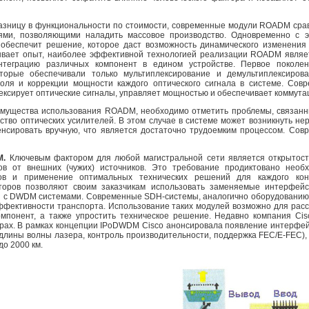
азницу в функциональности по стоимости, современные модули ROADM ср
иями, позволяющими наладить массовое производство. Одновременно с э
обеспечит решение, которое даст возможность динамического изменения 
ывает опыт, наиболее эффективной технологией реализации ROADM является
интеграцию различных компонент в едином устройстве. Первое поко
оторые обеспечивали только мультиплексирование и демультиплексиро
оля и коррекции мощности каждого оптического сигнала в системе. Совр
ксирует оптические сигналы, управляет мощностью и обеспечивает коммутац
еимущества использования ROADM, необходимо отметить проблемы, связанн
ство оптических усилителей. В этом случае в системе может возникнуть н
енсировать вручную, что является достаточно трудоемким процессом. С
M.
Ключевым фактором для любой магистральной сети является открытос
лов от внешних (чужих) источников. Это требование продиктовано нео
ов и применение оптимальных технических решений для каждого кон
торов позволяют своим заказчикам использовать заменяемые интерфей
 с DWDM системами. Современные SDH-системы, аналогично оборудованию 
фективности транспорта. Использование таких модулей возможно для расс
омпонент, а также упростить техническое решение. Недавно компания C
рах. В рамках концепции IPoDWDM Cisco анонсировала появление интерфей
 длины волны лазера, контроль производительности, поддержка FEC/E-FEC)
до 2000 км.