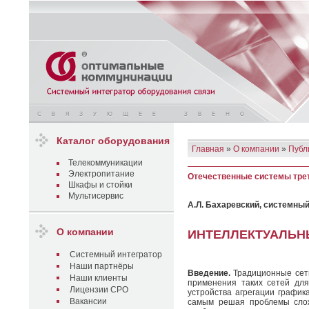
Каталог оборудования
Главная
»
О компании
»
Публ
Телекоммуникации
Электропитание
Отечественные системы трет
Шкафы и стойки
Мультисервис
А.Л. Бахаревский, системны
О компании
ИНТЕЛЛЕКТУАЛЬН
Системный интегратор
Наши партнёры
Введение.
Традиционные сети
Наши клиенты
приме­нения таких сетей дл
Лицензии СРО
устройства агрегации график
Вакансии
самым решая проблемы слож