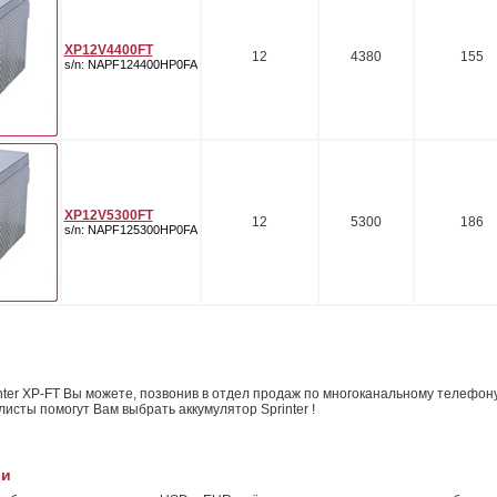
XP12V4400FT
12
4380
155
s/n: NAPF124400HP0FA
XP12V5300FT
12
5300
186
s/n: NAPF125300HP0FA
nter XP-FT Вы можете, позвонив в отдел продаж по многоканальному телефон
исты помогут Вам выбрать аккумулятор Sprinter !
ии