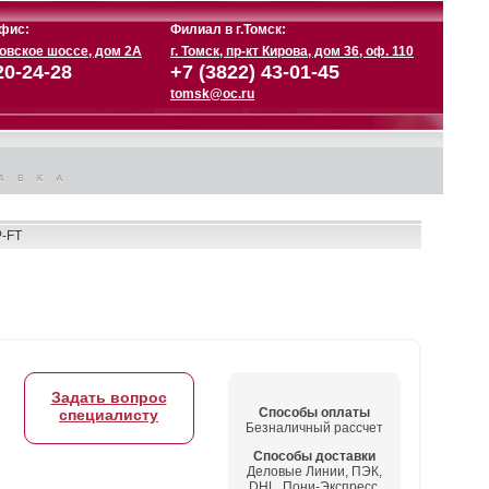
фис:
Филиал в г.Томск:
ковское шоссе, дом 2А
г. Томск, пр-кт Кирова, дом 36, оф. 110
20-24-28
+7 (3822) 43-01-45
tomsk@oc.ru
P-FT
Задать вопрос
Способы оплаты
специалисту
Безналичный рассчет
Способы доставки
Деловые Линии, ПЭК,
DHL, Пони-Экспресс,