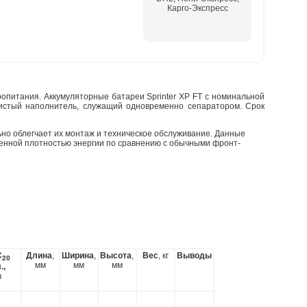
Карго-Экспресс
опитания. Аккумуляторные батареи Sprinter XP FT с номинальной
нистый наполнитель, служащий одновременно сепаратором. Срок
ьно облегчает их монтаж и техническое обслуживание. Данные
енной плотностью энергии по сравнению с обычными фронт-
С
Длина
,
Ширина
,
Высота
,
Вес
, кг
Выводы
20
мм
мм
мм
.,
ч