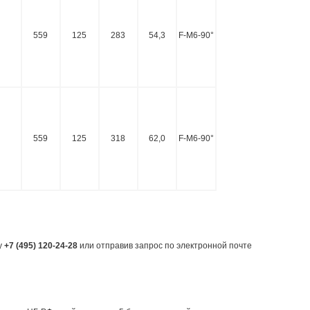
559
125
283
54,3
F-M6-90°
559
125
318
62,0
F-M6-90°
у
+7 (495) 120-24-28
или отправив запрос по электронной почте