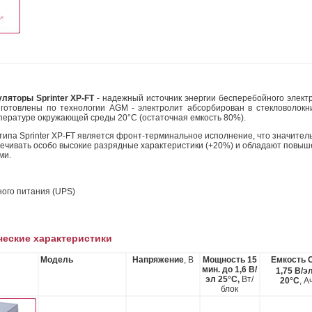
ляторы Sprinter XP-FT
- надежный источник энергии бесперебойного электр
зготовлены по технологии AGM - электролит абсорбирован в стекловолок
мпературе окружающей среды 20°C (остаточная емкость 80%).
ипа Sprinter XP-FT является фронт-терминальное исполнение, что значител
ечивать особо высокие разрядные характеристики (+20%) и обладают повыш
ми.
ого питания (UPS)
ческие характеристики
Модель
Напряжение
, В
Мощность 15
Емкость 
мин. до 1,6 В/
1,75 В/эл
эл 25°C,
Вт/
20°С
, А
блок