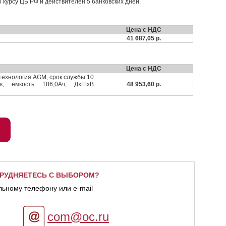
о курсу ЦБ РФ и действителен 5 банковских дней.
Цена с НДС
41 687,05 р.
Цена с НДС
технология AGM, срок службы 10
к, ёмкость 186,0Ач, ДхШхВ
48 953,60 р.
РУДНЯЕТЕСЬ С ВЫБОРОМ?
льному телефону или e-mail
com@oc.ru