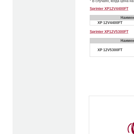
* В случаях, когда цена 
Sprinter XP12V4400FT
Наимен
XP 12V4400FT
Sprinter XP12V5300FT
Наимен
XP 12V5300FT