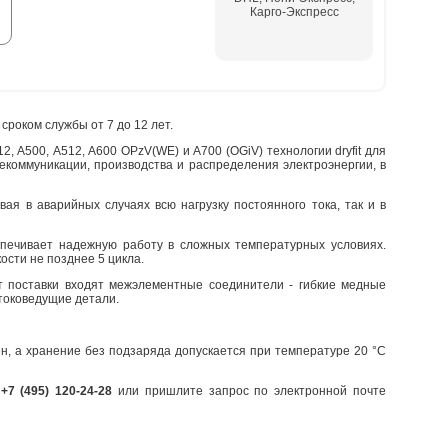
Карго-Экспресс
роком службы от 7 до 12 лет.
 А500, A512, А600 OPzV(WE) и A700 (OGiV) технологии dryfit для
лекоммуникации, производства и распределения электроэнергии, в
ая в аварийных случаях всю нагрузку постоянного тока, так и в
спечивает надежную работу в сложных температурных условиях.
сти не позднее 5 цикла.
т поставки входят межэлементные соединители - гибкие медные
токоведущие детали.
н, а хранение без подзаряда допускается при температуре 20 °С
у
+7 (495) 120-24-28
или пришлите запрос по электронной почте