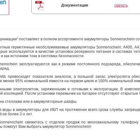
Документация
скачать
икации" поставляет в полном ассортименте аккумуляторы Sonnenschein со с
тные герметичные необслуживаемые аккумуляторы Sonnenschein: А400, A412,
орые используются в качестве установок резервного питания в системах те
как источники тока в системах безопасности.
enschein эксплуатируются как в режиме постоянного подзаряда, обеспечив
аряд.
 АКБ превосходят показатели аналогов, а большой запас электролита обе
е менее 95% номинальной емкости на первом цикле и 100% номинальной емко
нными электролитом, заряженными и готовыми к эксплуатации. В комплек
ой изоляцией. После установки перемычек на батарее отсутствуют открытые 
 на стеллажи или в аккумуляторные шкафы.
в воды в аккумуляторы для ИБП на протяжении всего срока службы запреще
t не более 2-х лет.
Sonnenschein свяжитесь с отделом продаж по многоканальному телефон
ы помогут Вам выбрать аккумулятор Sonnenschein!