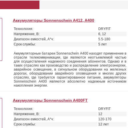
Аккумуляторы Sonnenschein A412, A400
Технология:
DRYFIT
Напряжение, В:
6, 12
Диапазон емкостей, А*ч:
5.5-180
Срок службы:
5 лет
Аккумуляторные батареи Sonnenschein А400 находят применение в
отрасли телекоммуникации, где являются неотъемлемой частью
для осуществления надежного соединения абонентов. Однако и в
таких отраслях как производство и распределение электроэнергии,
аварийное освещение, в сигнальном оборудовании на железных
дорогах, оборудовании аварийного оповещения и многих других
отраслях, где требуется гарантированное питание, аккумуляторы
Sonnenschein А400 являются абсолютно надежным источником
накопления энергии.
Аккумуляторы Sonnenschein A400FT
Технология:
DRYFIT
Напряжение, В:
12
Диапазон емкостей, А*ч:
120-170
Срок службы:
12 лет