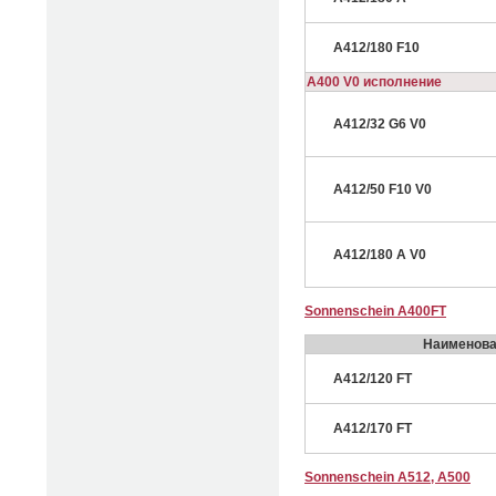
A412/180 F10
A400 V0 исполнение
A412/32 G6 V0
A412/50 F10 V0
A412/180 A V0
Sonnenschein A400FT
Наименова
A412/120 FT
A412/170 FT
Sonnenschein A512, A500