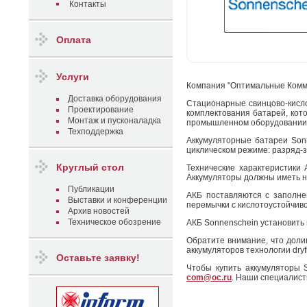
Контакты
Оплата
Услуги
Компания "Оптимальные Коммун
Доставка оборудования
Стационарные свинцово-кисло
Проектирование
комплектования батарей, кот
Монтаж и пусконаладка
промышленном оборудовании и 
Техподдержка
Аккумуляторные батареи Sonn
циклическом режиме: разряд-з
Круглый стол
Технические характеристики
Аккумуляторы должны иметь н
Публикации
АКБ поставляются с заполне
Выставки и конференции
перемычки с кислотоустойчив
Архив новостей
Техническое обозрение
АКБ Sonnenschein установить
Обратите внимание, что доли
аккумуляторов технологии dryfi
Оставьте заявку!
Чтобы купить аккумуляторы 
com@oc.ru
. Наши специалист