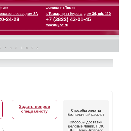
фис:
Филиал в г.Томск:
ковское шоссе, дом 2А
г. Томск, пр-кт Кирова, дом 36, оф. 110
20-24-28
+7 (3822) 43-01-45
tomsk@oc.ru
Задать вопрос
Способы оплаты
специалисту
Безналичный рассчет
Способы доставки
Деловые Линии, ПЭК,
DHL, Пони-Экспресс,