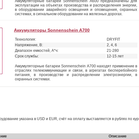
Аккумуляторные батареи Sonnenschein А600 предназначены для
эксплуатации на объектах производства и распределения энергии,
в оборудовании аварийного освещения и оповещения, охранных
системах, в сигнальном оборудовании на железных дорогах.
Аккумуляторы Sonnenschein A700
Технология:
DRYFIT
Напряжение, В:
2, 4, 6
Диапазон емкостей, А*ч:
21-280
Срок службы:
12-15 лет
Аккумуляторные батареи Sonnenschein А700 находят применение в
отраслях телекоммуникации и связи, в агрегатах бесперебойного
питания, в производстве и распределении электроэнергии, в
охранных системах.
борудование указана в USD и EUR, счёт на оплату выставляется в рублях по ку
ние
Описание