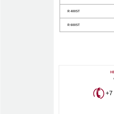
R 400ST
R 600ST
Н
+7