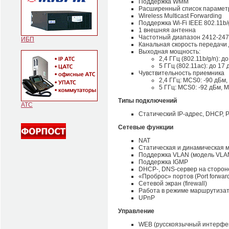
Поддержка WMM
Расширенный список параметр
Wireless Multicast Forwarding
Поддержка Wi-Fi IEEE 802.11b/
1 внешняя антенна
Частотный диапазон 2412-247
ИБП
Канальная скорость передачи д
Выходная мощность:
2,4 ГГц (802.11b/g/n): д
5 ГГц (802.11ac): до 17
Чувствительность приемника
2,4 ГГц: MCS0: -90 дБм
5 ГГц: MCS0: -92 дБм, 
Типы подключений
АТС
Статический IP-адрес, DHCP, 
Сетевые функции
NAT
Статическая и динамическая 
Поддержка VLAN (модель VLAN 
Поддержка IGMP
DHCP-, DNS-сервер на сторон
«Проброс» портов (Port forwar
Сетевой экран (firewall)
Работа в режиме маршрутизатор
UPnP
Управление
WEB (русскоязычный интерфейс