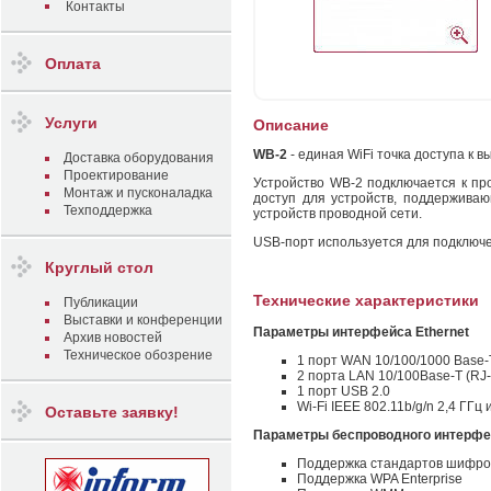
Контакты
Оплата
Услуги
Описание
WB-2
- единая WiFi точка доступа к в
Доставка оборудования
Проектирование
Устройство WB-2 подключается к пр
Монтаж и пусконаладка
доступ для устройств, поддерживаю
Техподдержка
устройств проводной сети.
USB-порт используется для подключе
Круглый стол
Технические характеристики
Публикации
Выставки и конференции
Параметры интерфейса Ethernet
Архив новостей
Техническое обозрение
1 порт WAN 10/100/1000 Base-
2 порта LAN 10/100Base-T (RJ-
1 порт USB 2.0
Wi-Fi IEEE 802.11b/g/n 2,4 ГГц 
Оставьте заявку!
Параметры беспроводного интерфей
Поддержка стандартов шифр
Поддержка WPA Enterprise